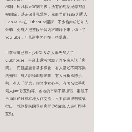
機制，所以聊天室關閉後，所有的對話紀錄都會
被刪除，以確保其私隱性。然而早前Tesla 創辦人
Elon Musk在Clubhouse開講，不少粉絲紛紛加入
旁聽，更有人把整段語音內容轉錄下來，傳上了
YouTube，可見當中仍存在一些隱患。
目前香港已有不少KOL及名人率先加入了
Clubhouse，平台上逐漸增加了許多廣東話「房
間」，而且話題非常多樣化，有人講述不同專業
的知識、有人討論職場陷阱、有人分析國際形
勢、有人「開房」傾談少女心事、有著名歌手與
素人Jam歌互動等。各地的市場不斷擴張，群組不
再局限於只有本地人作交流，只要你聽得明或講
得出，就算是跨國界的房間你都能加入進行即時
互動。