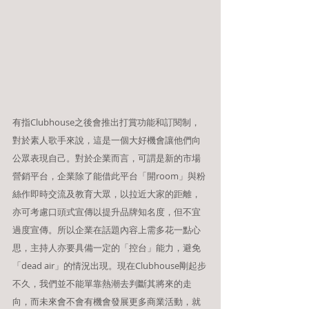
有指Clubhouse之後會推出打賞功能和訂閱制，
對於素人歌手來說，這是一個大好機會讓他們向
公眾表現自己。對於企業而言，可謂是新的市場
營銷平台，企業除了能借此平台「開room」與粉
絲作即時交流及教育大眾，以拉近大家的距離，
亦可考慮口頭式宣傳以提升品牌知名度，但不宜
過度宣傳。所以企業在話題內容上需多花一點心
思，主持人亦要具備一定的「控台」能力，避免
「dead air」的情況出現。現在Clubhouse剛起步
不久，我們並不能單靠熱潮去判斷其將來的走
向，而未來會不會有機會發展更多商業活動，就