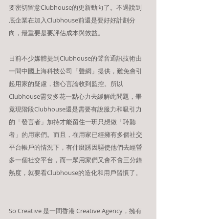
要密切留意Clubhouse的更新動向了。不過說到
底企業在加入Clubhouse前還是要好好計劃分
向，最重要是要評估成本與效益。
日前不少媒體提到Clubhouse的聲音通訊技術由
一間中國上海科技公司「聲網」提供，難免會引
起用家的疑慮，擔心言論收到監控。所以
Clubhouse需要多花一點心力去緩解此問題，畢
竟現階段Clubhouse還是需要有說服力和吸引力
的「發言者」加持才能留住一班只想做「聆聽
者」的用家們。而且，在用家已經擁有多個社交
平台帳戶的情況下，有什麼誘因驅使他們去經營
多一個社交平台，而一眾用家們又會不會三分鐘
熱度，就要看Clubhouse的造化和用戶習慣了。
So Creative 是一間香港 Creative Agency，擁有