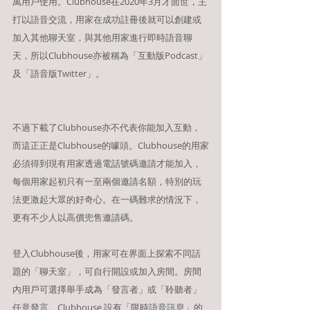
萬用戶使用。Clubhouse在2020年3月才面世，主
打以語音交流，用家在成功註冊後就可以創建或
加入其他聊天室，與其他用家進行即時語音聊
天，所以Clubhouse亦被稱為「互動版Podcast」
及「語音版Twitter」。
不過下載了Clubhouse亦不代表你能加入互動，
而這正正是Clubhouse的噱頭。Clubhouse的用家
必須得到現有用家透過電話號碼邀請才能加入，
每個用家起初只有一至兩個邀請名額，特別的玩
法更激起大眾的好奇心。在一碼難求的情況下，
更有不少人以高價兜售邀請碼。
登入Clubhouse後，用家可在界面上探索不同話
題的「聊天室」，可自行開設或加入房間。房間
內用戶可選擇舉手成為「發言者」或「聆聽者」
任意發言。Clubhouse 設有「限時語音訊息」的