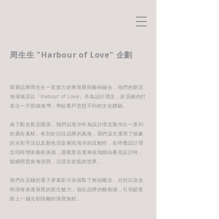
周生生 "Harbour of Love" 企劃
珠寶品牌周生生一直致力於將珠寶與藝術融合，他們的新店
海港城店以「Habour of Love」作為設計理念，於店鋪內打
造出一片碧綠海灣，帶給客戶意想不到的文化體驗。
為了配合新店開張，我們以海洋作為設計理念製作出一系列
的廣告素材。有別於以往品牌的風格，我們這次運用了抽象
的水彩手法以及顏色渲染展現海洋的流動性，在呼應設計理
念同時增添藝術美感，讓觀眾在電車或地鐵站看見設計時，
能瞬間置身海浪間，沉浸在碧藍的世界。
我們在店鋪的電子屏幕影片亦採取了相似概念，分別以流金
和深海表達珠寶的原生魅力，強化品牌的藝術感，引領顧客
踏上一趟光影陸離的珠寶旅程。