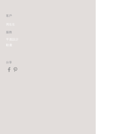
客戶
周生生
服務
平面設計
動畫
分享